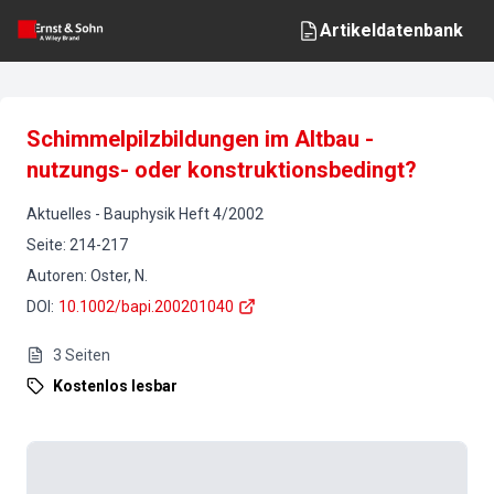
Artikeldatenbank
Schimmelpilzbildungen im Altbau -
nutzungs- oder konstruktionsbedingt?
Aktuelles
-
Bauphysik
Heft
4
/
2002
Seite
:
214-217
Autoren
:
Oster, N.
DOI
:
10.1002/bapi.200201040
3
Seiten
Kostenlos lesbar