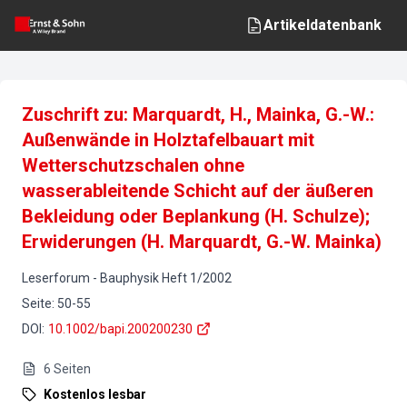
Artikeldatenbank
Zuschrift zu: Marquardt, H., Mainka, G.-W.:
Außenwände in Holztafelbauart mit
Wetterschutzschalen ohne
wasserableitende Schicht auf der äußeren
Bekleidung oder Beplankung (H. Schulze);
Erwiderungen (H. Marquardt, G.-W. Mainka)
Leserforum
-
Bauphysik
Heft
1
/
2002
Seite
:
50-55
DOI
:
10.1002/bapi.200200230
6
Seiten
Kostenlos lesbar