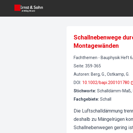
Schallnebenwege durch
Montagewänden
Fachthemen
-
Bauphysik
Heft
6
Seite
:
359-365
Autoren
:
Berg, G., Ostkamp, G.
DOI
:
10.1002/bapi.200101780
Stichworte
:
Schalldämm-Maß, Re
Fachgebiete
:
Schall
Die Luftschalldämmung trenn
deshalb zu Mängelrügen komm
Schallnebenwegen gering is