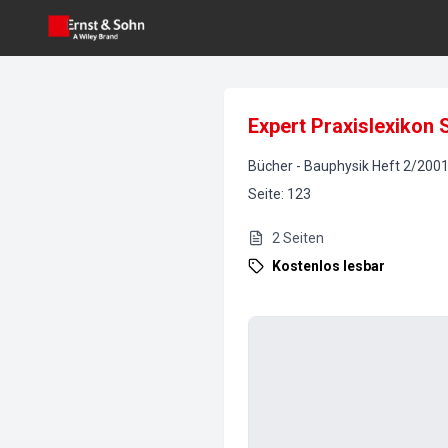
Expert Praxislexikon 
Bücher
-
Bauphysik
Heft
2
/
200
Seite
:
123
2
Seiten
Kostenlos lesbar