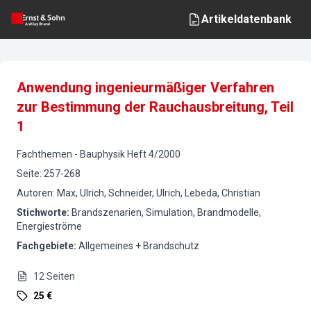
Artikeldatenbank
Anwendung ingenieurmäßiger Verfahren
zur Bestimmung der Rauchausbreitung, Teil
1
Fachthemen
-
Bauphysik
Heft
4
/
2000
Seite
:
257-268
Autoren
:
Max, Ulrich, Schneider, Ulrich, Lebeda, Christian
Stichworte
:
Brandszenarien, Simulation, Brandmodelle,
Energieströme
Fachgebiete
:
Allgemeines + Brandschutz
12
Seiten
25 €