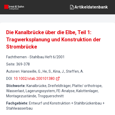
Artikeldatenbank
Die Kanalbrücke über die Elbe, Teil 1:
Tragwerksplanung und Konstruktion der
Strombrücke
Fachthemen
-
Stahlbau
Heft
6
/
2001
Seite
:
369-378
Autoren
:
Hanswille, G., He, S., Kina, J., Steffen, A.
DOI
:
10.1002/stab.200101380
Stichworte
:
Kanalbrücke, Dreifeldträger, Platte/ orthotrope,
Wasserlast, Lagerungssystem, FE-Analyse, Kalottenlager,
Montagezustände, Trogquerschnitt
Fachgebiete
:
Entwurf und Konstruktion + Stahlbrückenbau +
Stahlwasserbau