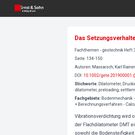
Das Setzungsverhalten
Fachthemen
-
geotechnik
Heft
Seite
:
134-150
Autoren
:
Massarsch, Karl Raine
DOI
:
10.1002/gete.201900001
Stichworte
:
Dilatometer, Druck
dilatometer, preloading, settle
Fachgebiete
:
Bodenmechanik - 
+ Berechnungsverfahren - Cal
Vibrationsverdichtung wird 
der Flachdilatometer DMT ei
sowohl die Bodensteifigkei