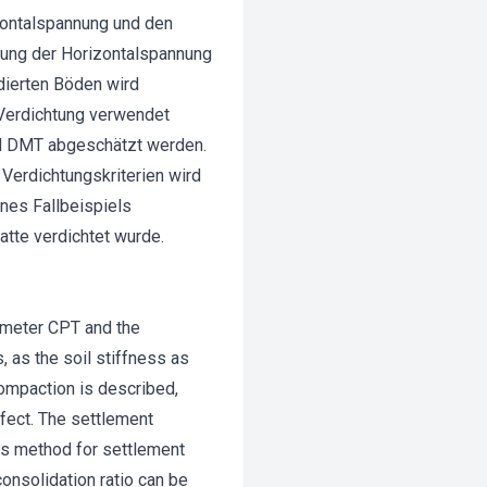
zontalspannung und den
öhung der Horizontalspannung
dierten Böden wird
Verdichtung verwendet
d DMT abgeschätzt werden.
erdichtungskriterien wird
nes Fallbeispiels
atte verdichtet wurde.
rometer CPT and the
, as the soil stiffness as
compaction is described,
ffect. The settlement
us method for settlement
onsolidation ratio can be