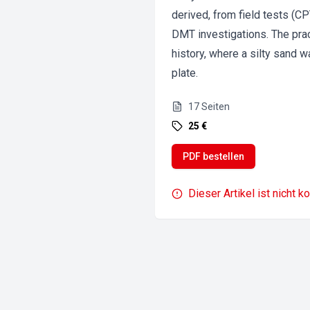
derived, from field tests (
DMT investigations. The prac
history, where a silty sand 
plate.
17
Seiten
25 €
PDF bestellen
Dieser Artikel ist nicht k