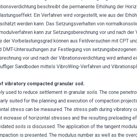
tionsverdichtung beschreibt die permanente Erhöhung der Hori
astungseffekt. Ein Verfahren wird vorgestellt, wie aus der Erh
schätzt werden kann. Das Setzungsverhalten von normalkonsoli
modulverfahren kann zur Setzungsberechnung vor und nach der 
e der Vorbelastungsgrad können aus Feldversuchen mit CPT un
 DMT-Untersuchungen zur Festlegung von setzungsbezogenen V
rechnung vor und nach der Vibrationsverdichtung wird anhand ei
luffiger Sandboden mittels VibroWing-Verfahren und Vibrationspl
 vibratory compacted granular soil.
ly used to reduce settlement in granular soils. The cone penet
arly suited for the planning and execution of compaction projects
zontal stress can be measured. The stress path during vibratory 
 increase of horizontal stresses and the resulting preloading e
idated soils is discussed. The application of the tangent modul
mpaction is presented. The modulus number as well as the overc