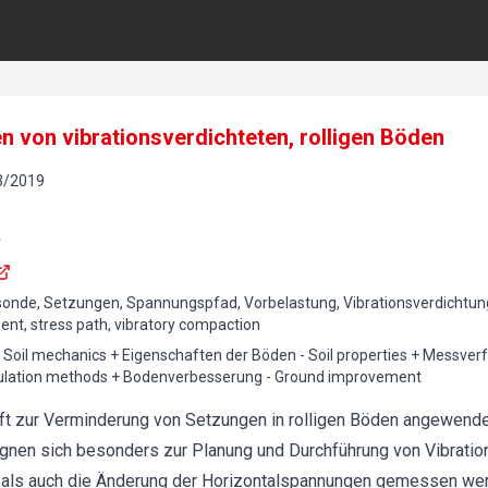
 von vibrationsverdichteten, rolligen Böden
3
/
2019
r
sonde, Setzungen, Spannungspfad, Vorbelastung, Vibrationsverdichtun
ment, stress path, vibratory compaction
Soil mechanics + Eigenschaften der Böden - Soil properties + Messv
culation methods + Bodenverbesserung - Ground improvement
oft zur Verminderung von Setzungen in rolligen Böden angewend
gnen sich besonders zur Planung und Durchführung von Vibratio
t als auch die Änderung der Horizontalspannungen gemessen we