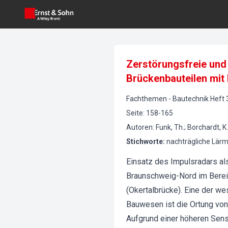
Zerstörungsfreie und
Brückenbauteilen mit 
Fachthemen
-
Bautechnik
Heft
Seite
:
158-165
Autoren
:
Funk, Th.; Borchardt, 
Stichworte
:
nachträgliche Lär
Einsatz des Impulsradars a
Braunschweig-Nord im Bereic
(Okertalbrücke). Eine der w
Bauwesen ist die Ortung von
Aufgrund einer höheren Sens