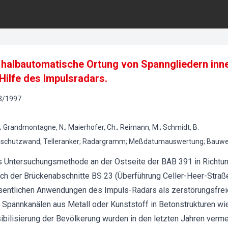
 halbautomatische Ortung von Spanngliedern inn
Hilfe des Impulsradars.
3
/
1997
K.; Grandmontagne, N.; Maierhofer, Ch.; Reimann, M.; Schmidt, B.
mschutzwand; Telleranker; Radargramm; Meßdatumauswertung; Bauwer
ls Untersuchungsmethode an der Ostseite der BAB 391 in Richt
h der Brückenabschnitte BS 23 (Überführung Celler-Heer-Straß
esentlichen Anwendungen des Impuls-Radars als zerstörungsfrei
 Spannkanälen aus Metall oder Kunststoff in Betonstrukturen w
ibilisierung der Bevölkerung wurden in den letzten Jahren ver